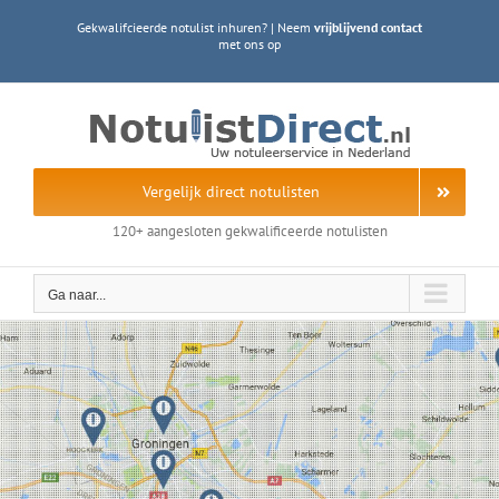
Ga
Gekwalifcieerde notulist inhuren? | Neem
vrijblijvend contact
naar
met ons op
inhoud
Vergelijk direct notulisten
120+ aangesloten gekwalificeerde notulisten
Ga naar...