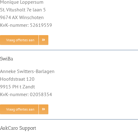
Monique Loppersum
St. Vitusholt 7e laan 5
9674 AX Winschoten
KvK-nummer: 52619559
Vraag offertes aan
SwiBa
Anneke Switters-Barlagen
Hoofdstraat 120
9915 PH t Zandt
KvK-nummer: 02058354
Vraag offertes aan
AskCaro Support