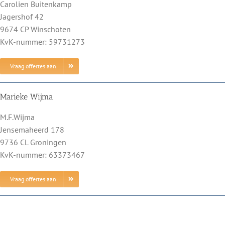
Carolien Buitenkamp
Jagershof 42
9674 CP Winschoten
KvK-nummer: 59731273
Vraag offertes aan
Marieke Wijma
M.F.Wijma
Jensemaheerd 178
9736 CL Groningen
KvK-nummer: 63373467
Vraag offertes aan