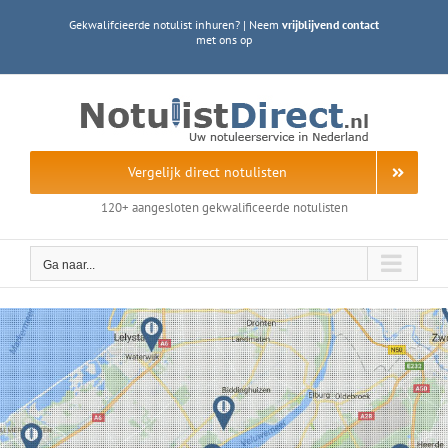
Ga
Gekwalifcieerde notulist inhuren? | Neem
vrijblijvend contact
naar
met ons op
inhoud
Vergelijk direct notulisten
120+ aangesloten gekwalificeerde notulisten
Ga naar...