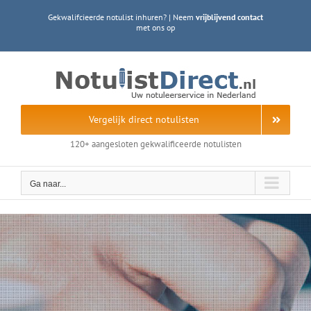
Ga
Gekwalifcieerde notulist inhuren? | Neem
vrijblijvend contact
naar
met ons op
inhoud
Vergelijk direct notulisten
120+ aangesloten gekwalificeerde notulisten
Ga naar...