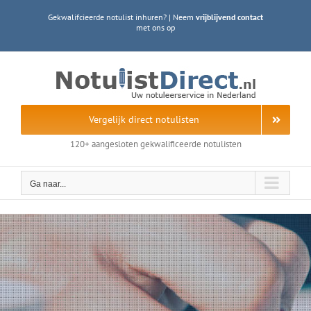
Ga
Gekwalifcieerde notulist inhuren? | Neem
vrijblijvend contact
naar
met ons op
inhoud
Vergelijk direct notulisten
120+ aangesloten gekwalificeerde notulisten
Ga naar...