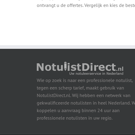
ontvangt u de offertes. Vergelijk en kies de best
Wie op zoek is naar een professionele notulist,
tegen een scherp tarief, maakt gebruik van
NotulistDirect.nl. Wij hebben een netwerk van
gekwalificeerde notulisten in heel Nederland. W
koppelen u aanvraag binnen 24 uur aan
professionele notulisten in uw regio.