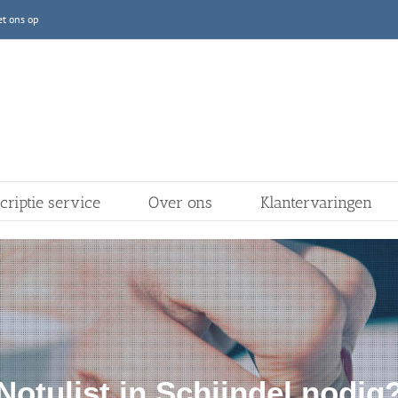
t ons op
criptie service
Over ons
Klantervaringen
Notulist in Schijndel nodig