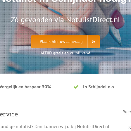
Zó gevonden via NotulistDirect.nl
Plaats hier uw aanvraag
ALTIJD gratis en vrijblijvend
Vergelijk en bespaar 30%
In Schijndel e.o.
service
ndige notulist? Dan kunnen wij u bij NotulistDirect.nl