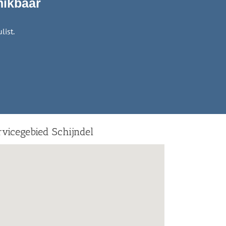
hikbaar
list.
rvicegebied Schijndel