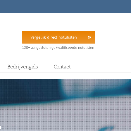
Vergelijk direct notulisten
120+ aangesloten gekwalificeerde notulisten
Bedrijvengids
Contact
?