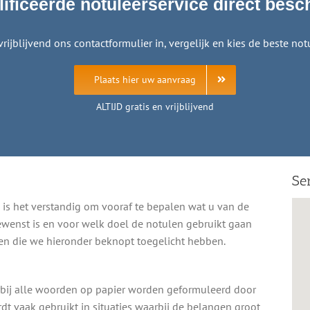
ificeerde notuleerservice direct besc
vrijblijvend ons contactformulier in, vergelijk en kies de beste notu
Plaats hier uw aanvraag
ALTIJD gratis en vrijblijvend
Se
n is het verstandig om vooraf te bepalen wat u van de
ewenst is en voor welk doel de notulen gebruikt gaan
en die we hieronder beknopt toegelicht hebben.
arbij alle woorden op papier worden geformuleerd door
dt vaak gebruikt in situaties waarbij de belangen groot