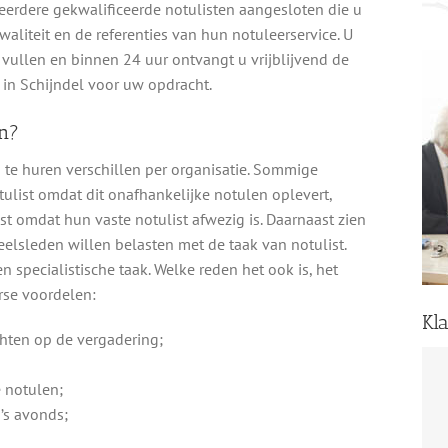
meerdere gekwalificeerde notulisten aangesloten die u
 kwaliteit en de referenties van hun notuleerservice. U
e vullen en binnen 24 uur ontvangt u vrijblijvend de
t in Schijndel voor uw opdracht.
n?
 te huren verschillen per organisatie. Sommige
ulist omdat dit onafhankelijke notulen oplevert,
t omdat hun vaste notulist afwezig is. Daarnaast zien
lsleden willen belasten met de taak van notulist.
 specialistische taak. Welke reden het ook is, het
rse voordelen:
Kl
chten op de vergadering;
e notulen;
’s avonds;