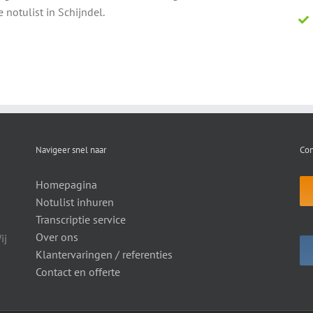
e notulist in Schijndel.
Navigeer snel naar
Con
Homepagina
Notulist inhuren
Transcriptie service
Over ons
ij
Klantervaringen / referenties
Contact en offerte