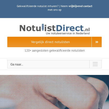
Ga
Gekwalifcieerde notulist inhuren? | Neem
vrijblijvend contact
naar
met ons op
inhoud
Vergelijk direct notulisten
120+ aangesloten gekwalificeerde notulisten
Ga naar...