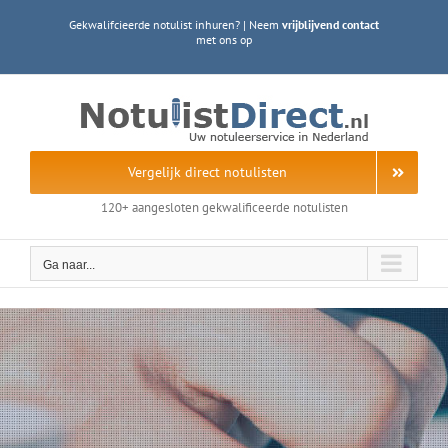
Ga
Gekwalifcieerde notulist inhuren? | Neem
vrijblijvend contact
naar
met ons op
inhoud
Vergelijk direct notulisten
120+ aangesloten gekwalificeerde notulisten
Ga naar...