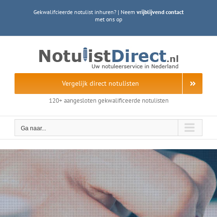
Ga
Gekwalifcieerde notulist inhuren? | Neem
vrijblijvend contact
naar
met ons op
inhoud
Vergelijk direct notulisten
120+ aangesloten gekwalificeerde notulisten
Ga naar...