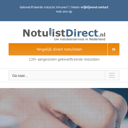
Ga
Gekwalifcieerde notulist inhuren? | Neem
vrijblijvend contact
naar
met ons op
inhoud
Vergelijk direct notulisten
120+ aangesloten gekwalificeerde notulisten
Ga naar...