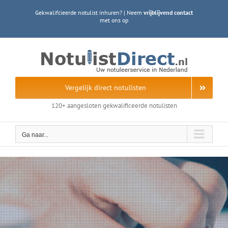
Ga
Gekwalifcieerde notulist inhuren? | Neem
vrijblijvend contact
naar
met ons op
inhoud
Vergelijk direct notulisten
120+ aangesloten gekwalificeerde notulisten
Ga naar...