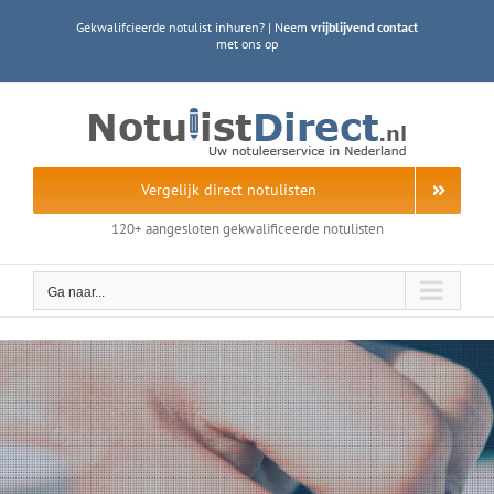
Ga
Gekwalifcieerde notulist inhuren? | Neem
vrijblijvend contact
naar
met ons op
inhoud
Vergelijk direct notulisten
120+ aangesloten gekwalificeerde notulisten
Ga naar...