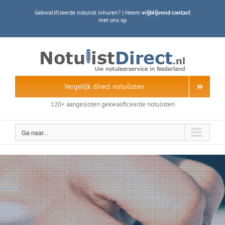
Ga
Gekwalifcieerde notulist inhuren? | Neem
vrijblijvend contact
naar
met ons op
inhoud
Vergelijk direct notulisten
120+ aangesloten gekwalificeerde notulisten
Ga naar...