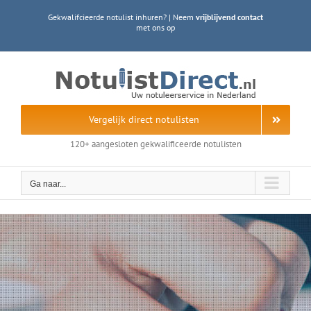
Ga
Gekwalifcieerde notulist inhuren? | Neem
vrijblijvend contact
naar
met ons op
inhoud
Vergelijk direct notulisten
120+ aangesloten gekwalificeerde notulisten
Ga naar...