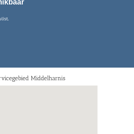
hikbaar
list.
rvicegebied Middelharnis