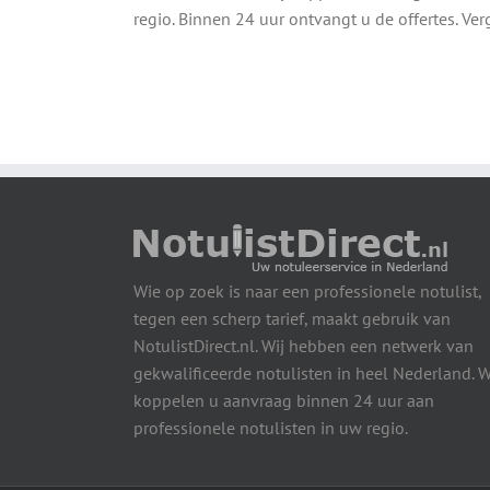
regio. Binnen 24 uur ontvangt u de offertes. Verg
Wie op zoek is naar een professionele notulist,
tegen een scherp tarief, maakt gebruik van
NotulistDirect.nl. Wij hebben een netwerk van
gekwalificeerde notulisten in heel Nederland. W
koppelen u aanvraag binnen 24 uur aan
professionele notulisten in uw regio.