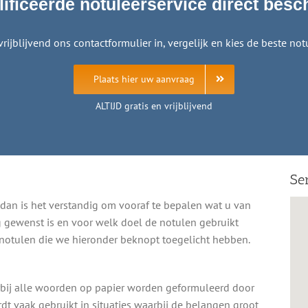
ificeerde notuleerservice direct besc
vrijblijvend ons contactformulier in, vergelijk en kies de beste notu
Plaats hier uw aanvraag
ALTIJD gratis en vrijblijvend
Se
 dan is het verstandig om vooraf te bepalen wat u van
g gewenst is en voor welk doel de notulen gebruikt
 notulen die we hieronder beknopt toegelicht hebben.
arbij alle woorden op papier worden geformuleerd door
dt vaak gebruikt in situaties waarbij de belangen groot