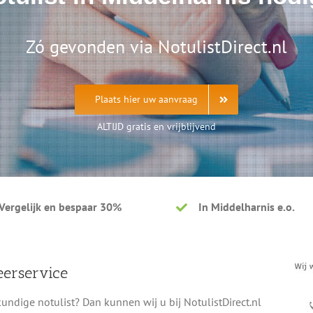
Zó gevonden via NotulistDirect.nl
Plaats hier uw aanvraag
ALTIJD gratis en vrijblijvend
Vergelijk en bespaar 30%
In Middelharnis e.o.
eerservice
ndige notulist? Dan kunnen wij u bij NotulistDirect.nl