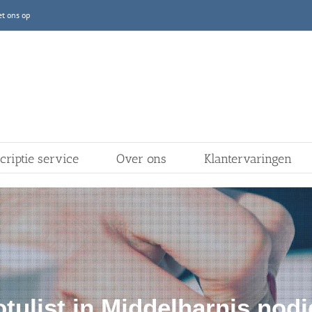
t ons op
criptie service
Over ons
Klantervaringen
tulist in Middelharnis nod