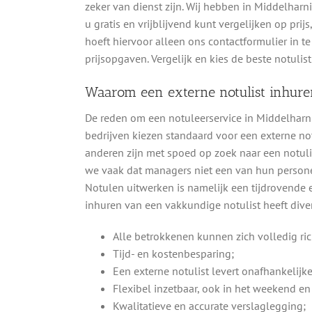
zeker van dienst zijn. Wij hebben in Middelhar
u gratis en vrijblijvend kunt vergelijken op prij
hoeft hiervoor alleen ons contactformulier in t
prijsopgaven. Vergelijk en kies de beste notuli
Waarom een externe notulist inhure
De reden om een notuleerservice in Middelharni
bedrijven kiezen standaard voor een externe not
anderen zijn met spoed op zoek naar een notulis
we vaak dat managers niet een van hun personee
Notulen uitwerken is namelijk een tijdrovende en
inhuren van een vakkundige notulist heeft dive
Alle betrokkenen kunnen zich volledig ri
Tijd- en kostenbesparing;
Een externe notulist levert onafhankelijk
Flexibel inzetbaar, ook in het weekend en 
Kwalitatieve en accurate verslaglegging;