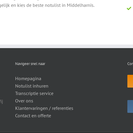
elijk en kies de beste notulist in Middelharnis.
Navigeer snel naar
Con
Homepagina
Notulist inhuren
Transcriptie service
Over ons
ij
Klantervaringen / referenties
Contact en offerte