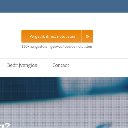
Vergelijk direct notulisten
120+ aangesloten gekwalificeerde notulisten
Bedrijvengids
Contact
ig?