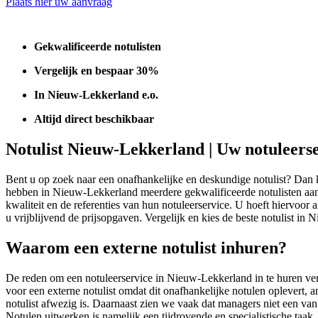
Plaats hier uw aanvraag
Gekwalificeerde notulisten
Vergelijk en bespaar 30%
In Nieuw-Lekkerland e.o.
Altijd direct beschikbaar
Notulist Nieuw-Lekkerland | Uw notuleers
Bent u op zoek naar een onafhankelijke en deskundige notulist? Dan ku
hebben in Nieuw-Lekkerland meerdere gekwalificeerde notulisten aanges
kwaliteit en de referenties van hun notuleerservice. U hoeft hiervoor 
u vrijblijvend de prijsopgaven. Vergelijk en kies de beste notulist i
Waarom een externe notulist inhuren?
De reden om een notuleerservice in Nieuw-Lekkerland in te huren ver
voor een externe notulist omdat dit onafhankelijke notulen oplevert, 
notulist afwezig is. Daarnaast zien we vaak dat managers niet een van
Notulen uitwerken is namelijk een tijdrovende en specialistische taak