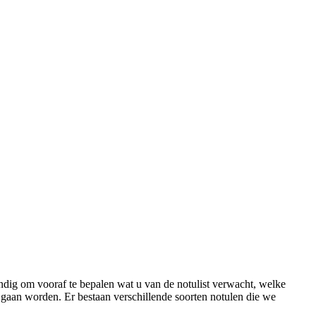
alificeerde notuleerservice direct beschi
ul vrijblijvend ons contactformulier in, vergelijk en kies de beste notulis
ALTIJD gratis en vrijblijvend
andig om vooraf te bepalen wat u van de notulist verwacht, welke
 gaan worden. Er bestaan verschillende soorten notulen die we