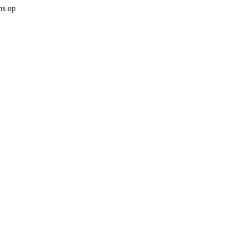
ns op
ulist in Nieuw-Lekkerland no
Zó gevonden via NotulistDirect.nl