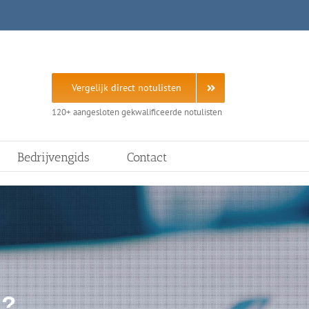
Vergelijk direct notulisten
120+ aangesloten gekwalificeerde notulisten
Bedrijvengids
Contact
g?