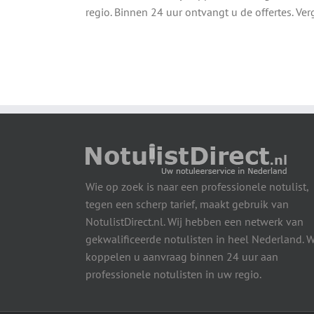
regio. Binnen 24 uur ontvangt u de offertes. Verg
Wie op zoek is naar een professionele notulist,
tegen een scherp tarief, maakt gebruik van
NotulistDirect.nl. Wij hebben een netwerk van
gekwalificeerde notulisten in heel Nederland. W
koppelen u aanvraag binnen 24 uur aan
professionele notulisten in uw regio.