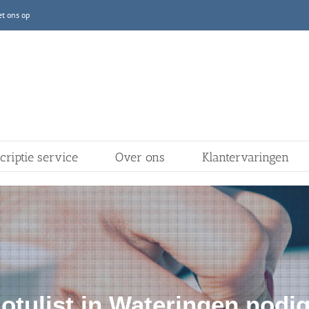
t ons op
criptie service
Over ons
Klantervaringen
otulist in Wateringen nodi