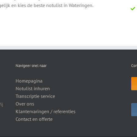
elijk en kies de beste notulist in Wateringen.
Navigeer snel naar
Con
Homepagina
Notulist inhuren
Transcriptie service
Over ons
ij
Klantervaringen / referenties
Contact en offerte