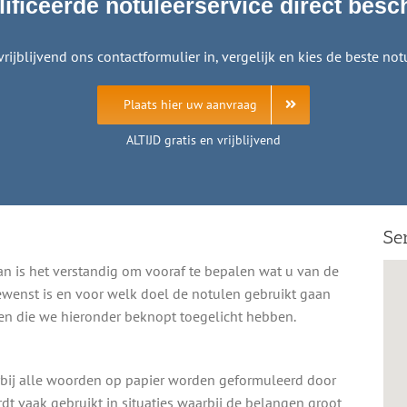
ificeerde notuleerservice direct besc
vrijblijvend ons contactformulier in, vergelijk en kies de beste notu
Plaats hier uw aanvraag
ALTIJD gratis en vrijblijvend
Se
an is het verstandig om vooraf te bepalen wat u van de
ewenst is en voor welk doel de notulen gebruikt gaan
en die we hieronder beknopt toegelicht hebben.
arbij alle woorden op papier worden geformuleerd door
dt vaak gebruikt in situaties waarbij de belangen groot