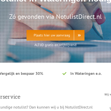
Zó gevonden via NotulistDirect.nl
Plaats hier uw aanvraag
ALTIJD gratis en vrijblijvend
Vergelijk en bespaar 30%
In Wateringen e.o.
erservice
ndige notulist? Dan kunnen wij u bij NotulistDirect.nl