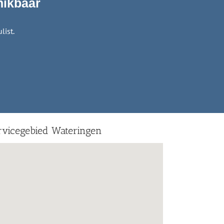
hikbaar
list.
rvicegebied Wateringen